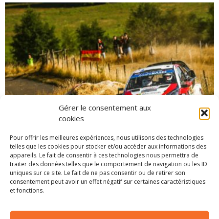
Gérer le consentement aux
cookies
Pour offrir les meilleures expériences, nous utilisons des technologies
telles que les cookies pour stocker et/ou accéder aux informations des
WRC: Toyota avec l’ancien moteur en
appareils. Le fait de consentir à ces technologies nous permettra de
Turquie
traiter des données telles que le comportement de navigation ou les ID
uniques sur ce site. Le fait de ne pas consentir ou de retirer son
5 septembre 2018
consentement peut avoir un effet négatif sur certaines caractéristiques
Marmaris Rally Turkey 2018 Utilisant un joker
et fonctions.
d'homologation afin d'introduire une nouvelle
évolution moteur pour l'Allemagne, les