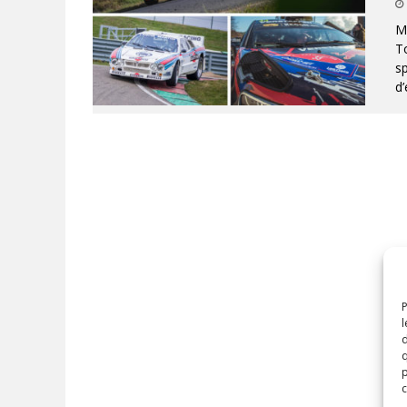
Ma
To
sp
d
P
l
d
q
p
c