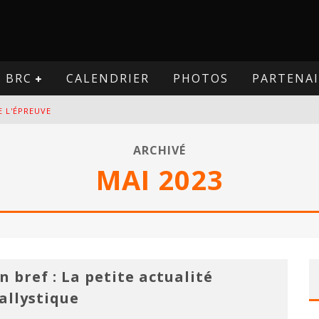
BRC
CALENDRIER
PHOTOS
PARTENAI
E L'ÉPREUVE
VE
ARCHIVÉ
MAI 2023
PREUVE
VE
n bref : La petite actualité
allystique