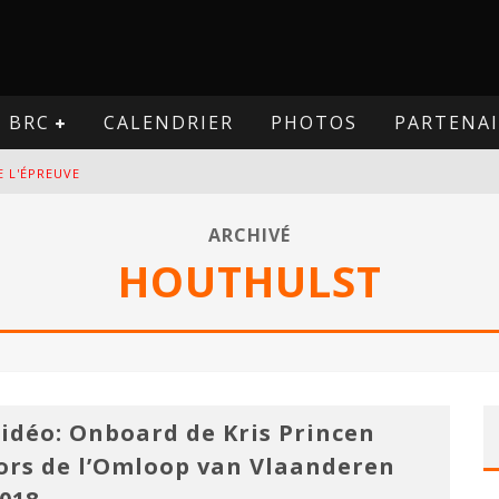
BRC
CALENDRIER
PHOTOS
PARTENAI
E L'ÉPREUVE
VE
ARCHIVÉ
HOUTHULST
PREUVE
VE
idéo: Onboard de Kris Princen
ors de l’Omloop van Vlaanderen