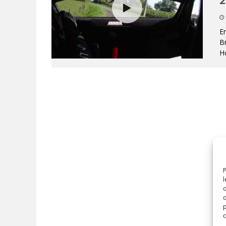
2
Em
Br
H
P
l
d
q
p
c