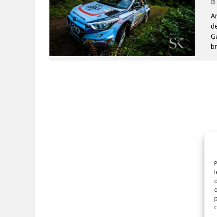
A
de
G
br
P
l
d
q
p
c