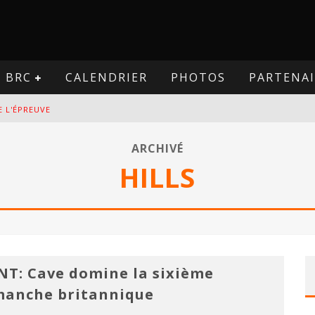
BRC
CALENDRIER
PHOTOS
PARTENAI
E L'ÉPREUVE
VE
ARCHIVÉ
HILLS
PREUVE
VE
NT: Cave domine la sixième
anche britannique