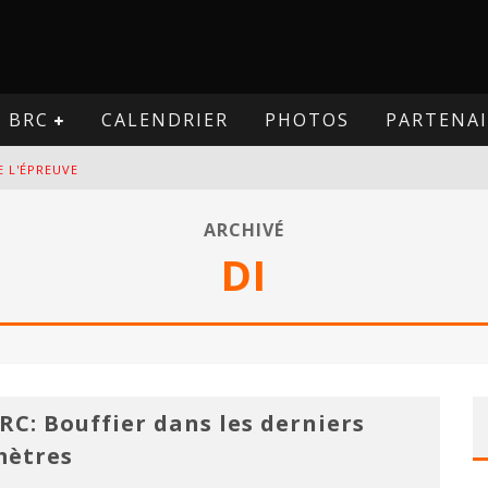
BRC
CALENDRIER
PHOTOS
PARTENAI
E L'ÉPREUVE
VE
ARCHIVÉ
DI
PREUVE
VE
RC: Bouffier dans les derniers
ètres