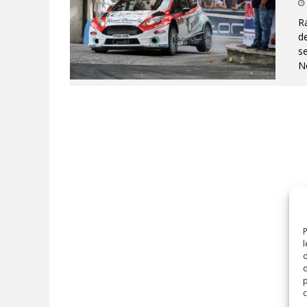
Ra
de
se
Né
P
l
d
q
p
c