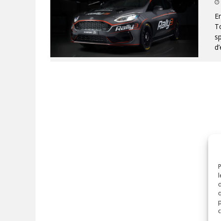
En
To
sp
d’
P
l
d
q
p
c