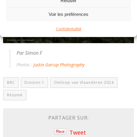
Refuser
Voir les préférences
Confidentialité
Par Simon F
Photos :
Justin Gariup Photography
BRC
Division 1
Omloop van Vlaanderen 2024
Résumé
PARTAGER SUR:
Tweet