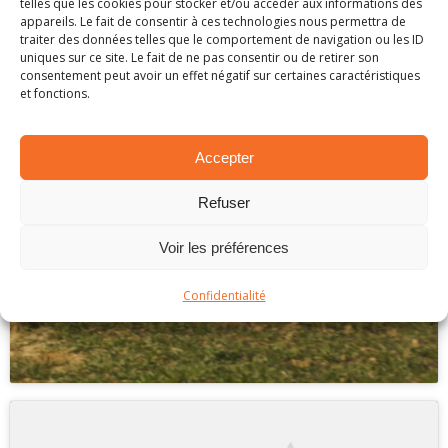
telles que les cookies pour stocker et/ou accéder aux informations des
marketing et activer ce contenu
appareils. Le fait de consentir à ces technologies nous permettra de
traiter des données telles que le comportement de navigation ou les ID
uniques sur ce site. Le fait de ne pas consentir ou de retirer son
consentement peut avoir un effet négatif sur certaines caractéristiques
et fonctions.
Accepter
Refuser
Voir les préférences
Cliquez pour accepter les cookies
marketing et activer ce contenu
Confidentialité