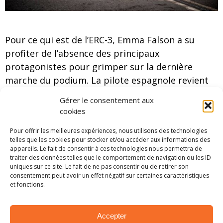
Pour ce qui est de l’ERC-3, Emma Falson a su
profiter de l’absence des principaux
protagonistes pour grimper sur la dernière
marche du podium. La pilote espagnole revient
ainsi à seulement 3 points de Martin Seks qui
Gérer le consentement aux
occupe la deuxième place, et compte 19 unités
cookies
de retard sur Diogo Gago leader depuis le début
Pour offrir les meilleures expériences, nous utilisons des technologies
de la saison.
telles que les cookies pour stocker et/ou accéder aux informations des
appareils. Le fait de consentir à ces technologies nous permettra de
Avec le même nombre de points, Florian
traiter des données telles que le comportement de navigation ou les ID
uniques sur ce site. Le fait de ne pas consentir ou de retirer son
Bernardi et Laurent Pellier clôturent le top 5 de
consentement peut avoir un effet négatif sur certaines caractéristiques
la catégorie à 10 points de la troisième place
et fonctions.
d’Emma Falcon.
Accepter