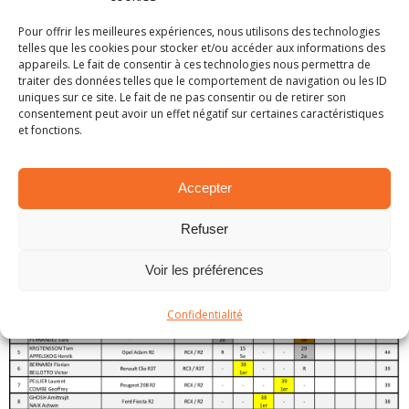
portugais de 21 points.
Pour offrir les meilleures expériences, nous utilisons des technologies
Sur la plus petite marche du podium, Emma
telles que les cookies pour stocker et/ou accéder aux informations des
appareils. Le fait de consentir à ces technologies nous permettra de
Falcon est, à présent, sous la menace directe
traiter des données telles que le comportement de navigation ou les ID
d’Effren Llarena qui ne compte plus que 5 points
uniques sur ce site. Le fait de ne pas consentir ou de retirer son
consentement peut avoir un effet négatif sur certaines caractéristiques
de retard.
et fonctions.
S’offrant son premier podium de la saison, Tom
Kristensson grimpe au cinquième rang à 10
Accepter
points d’une place aux portes du top 3.
Refuser
Voir les préférences
Confidentialité