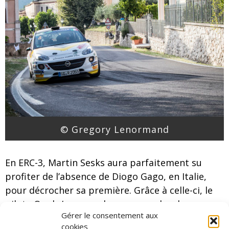
© Gregory Lenormand
En ERC-3, Martin Sesks aura parfaitement su
profiter de l’absence de Diogo Gago, en Italie,
pour décrocher sa première. Grâce à celle-ci, le
pilote Opel s’empare des commandes du
Gérer le consentement aux
championnat en devançant son adversaire
cookies