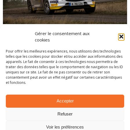
Gérer le consentement aux
cookies
Alignant les podiums depuis le début de saison,
Martin Sesks consolide sa première place au
Pour offrir les meilleures expériences, nous utilisons des technologies
championnat ERC-3 et pointe, à présent, avec 59
telles que les cookies pour stocker et/ou accéder aux informations des
appareils. Le fait de consentir à ces technologies nous permettra de
unités de bon sur Tom Kristensson. Propulser au
traiter des données telles que le comportement de navigation ou les ID
deuxième rang du classement, le pilote Opel est
uniques sur ce site. Le fait de ne pas consentir ou de retirer son
consentement peut avoir un effet négatif sur certaines caractéristiques
sous la menace directe d’Effren Llarena qui ne
et fonctions.
compte que 3 points de retard.
Le top 5 est complété par Emma Falcon,
Accepter
contrainte à l’abandon lors de cette épreuve
Refuser
tchèque, et Diogo Gago.
Voir les préférences