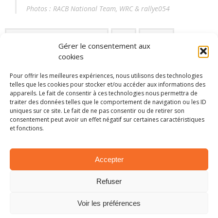
Photos : RACB National Team, WRC & rallye054
ADAC Opel e-Rally Cup 2025
BRC
En bref
Gérer le consentement aux
cookies
Lyssia Baudet
RACB
RACB National Team
Pour offrir les meilleures expériences, nous utilisons des technologies
Spa Rally
WRC
telles que les cookies pour stocker et/ou accéder aux informations des
appareils. Le fait de consentir à ces technologies nous permettra de
traiter des données telles que le comportement de navigation ou les ID
uniques sur ce site. Le fait de ne pas consentir ou de retirer son
PARTAGER SUR:
consentement peut avoir un effet négatif sur certaines caractéristiques
et fonctions.
Tweet
Accepter
ARTICLES SIMILAIRES
Refuser
Voir les préférences