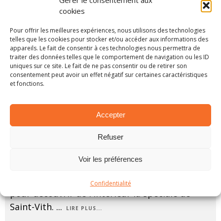
cookies
Pour offrir les meilleures expériences, nous utilisons des technologies
telles que les cookies pour stocker et/ou accéder aux informations des
appareils. Le fait de consentir à ces technologies nous permettra de
traiter des données telles que le comportement de navigation ou les ID
uniques sur ce site. Le fait de ne pas consentir ou de retirer son
consentement peut avoir un effet négatif sur certaines caractéristiques
et fonctions.
Accepter
Vidéo: Onboard de Guillaume De Mévius lors
Refuser
de l’East Belgian Rally 2018
3 octobre 2018
Voir les préférences
Embarquez à bord de la Citroën C3 R5 de
Guillaume De Mévius et Martijn Wydaeghe
Confidentialité
pour découvrir de l'intérieur la spéciale de
Saint-Vith.
...
LIRE PLUS...