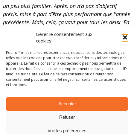
un peu plus familier. Après, on n’a pas d’objectif
précis, mise à part d’être plus performant que l’année
précédente. Mais, cela, ça vaut pour tous les deux. En
tant que copilote, mon travail ne change pas
Gérer le consentement aux
vraiment. Il n’y a pas d’objectif précis parce qu’on
cookies
refait le rallye. C’est juste plus familier comme
Pour offrir les meilleures expériences, nous utilisons des technologies
situation.”
telles que les cookies pour stocker et/ou accéder aux informations des
appareils. Le fait de consentir à ces technologies nous permettra de
traiter des données telles que le comportement de navigation ou les ID
uniques sur ce site. Le fait de ne pas consentir ou de retirer son
consentement peut avoir un effet négatif sur certaines caractéristiques
et fonctions.
Accepter
Refuser
Voir les préférences