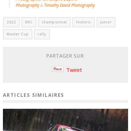
Photography
&
Timothy David Photography
2022
BRC
championnat
Historic
Junior
Master Cup
rally
PARTAGER SUR:
Tweet
ARTICLES SIMILAIRES