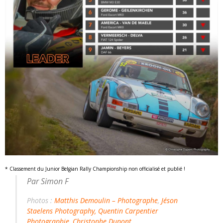
* Classement du Junior Belgian Rally Championship non officialisé et publié !
Par Simon F
Photos :
Matthis Demoulin – Photographe
,
Jéson
Staelens Photography
,
Quentin Carpentier
Photographie
,
Christophe Dupont