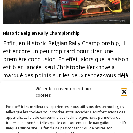
Historic Belgian Rally Championship
Enfin, en Historic Belgian Rally Championship, il
est encore un peu trop tard pour tirer une
première conclusion. En effet, alors que la saison
est bien lancée, seul Christophe Kerkhove a
marqué des points sur les deux rendez-vous déjà
disputés. C’est donc en tout logiquement qu’on
Gérer le consentement aux
retrouve le porschiste en tête du championnat. Il
cookies
succède ainsi à Bjorn Syx qui avait pris le
leadership à l’issue de l’Haspengouw. A présent,
Pour offrir les meilleures expériences, nous utilisons des technologies
telles que les cookies pour stocker et/ou accéder aux informations des
le pilote BMW est deuxième avec 35 points de
appareils. Le fait de consentir à ces technologies nous permettra de
retard sur Kerkhove. Mais, l’écart devrait vite
traiter des données telles que le comportement de navigation ou les ID
uniques sur ce site. Le fait de ne pas consentir ou de retirer son
être réduit.