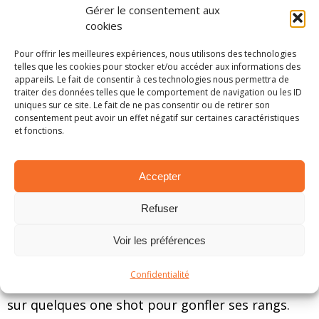
Rally2), autre animateur régulier de la
Gérer le consentement aux
compétition, nul doute qu’il remettra le couvert
cookies
cette année encore comme en témoigne sa
Pour offrir les meilleures expériences, nous utilisons des technologies
présence à l’Haspengouw.
telles que les cookies pour stocker et/ou accéder aux informations des
appareils. Le fait de consentir à ces technologies nous permettra de
traiter des données telles que le comportement de navigation ou les ID
Enfin, du côté des propulsions, Cédric De Cecco
uniques sur ce site. Le fait de ne pas consentir ou de retirer son
aura à coeur de faire virevolter la nouvelle 992
consentement peut avoir un effet négatif sur certaines caractéristiques
et fonctions.
Rally GT dès le Rallye de Wallonie. Il s’agira alors
d’une première pour le pilote jusqu’à là habitué
au pilotage d’une Rally2. On n’oublie pas non plus
Accepter
l’éternel Patrick Snijers (997 GT3) dont l’objectif
Refuser
premier est d’empocher une nouvelle couronne
en RGT.
Voir les préférences
Et puis, il y a les autres…
Confidentialité
En outre, le championnat pourra aussi compter
sur quelques one shot pour gonfler ses rangs.