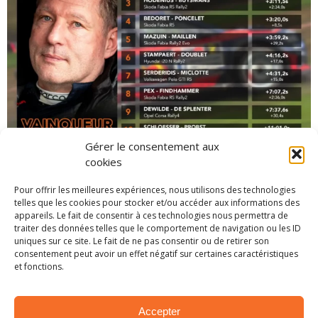
Gérer le consentement aux
cookies
Par Simon F
Pour offrir les meilleures expériences, nous utilisons des technologies
Photos :
Quentin Carpentier Photographie
telles que les cookies pour stocker et/ou accéder aux informations des
appareils. Le fait de consentir à ces technologies nous permettra de
traiter des données telles que le comportement de navigation ou les ID
uniques sur ce site. Le fait de ne pas consentir ou de retirer son
BRC
Classement
Division 2
consentement peut avoir un effet négatif sur certaines caractéristiques
et fonctions.
Rallye des Ardennes 2024
Accepter