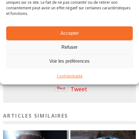
ainsi sa progression. »
uniques sur ce site. Le fait de ne pas consentir ou de retirer son
consentement peut avoir un effet négatif sur certaines caractéristiques
et fonctions.
Citroën
Craig Breen
Khalid Al-Qassimi
Accepter
Kris Meeke
Racing
Sébastien Loeb
Refuser
Stéphane Lefebvre
WRC
Voir les préférences
PARTAGER SUR:
Confidentialité
Tweet
ARTICLES SIMILAIRES