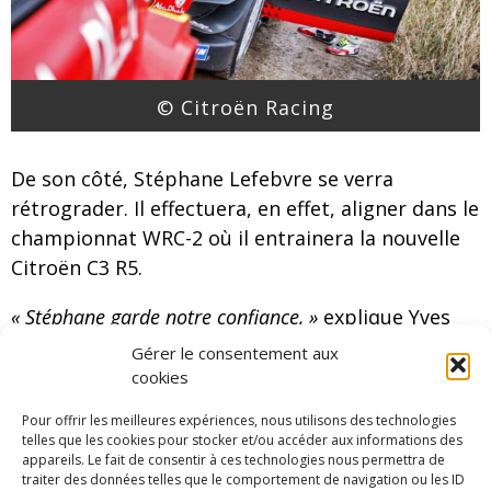
© Citroën Racing
De son côté, Stéphane Lefebvre se verra
rétrograder. Il effectuera, en effet, aligner dans le
championnat WRC-2 où il entrainera la nouvelle
Citroën C3 R5.
« Stéphane garde notre confiance, »
explique Yves
Matton, directeur de Citroën Racing.
« Nous
Gérer le consentement aux
sommes persuadés qu’il sera un bon ambassadeur
cookies
pour la Citroën C3 R5 sur laquelle, la marque fonde
Pour offrir les meilleures expériences, nous utilisons des technologies
de gros espoirs. Et ce programme va lui permettre de
telles que les cookies pour stocker et/ou accéder aux informations des
appareils. Le fait de consentir à ces technologies nous permettra de
continuer à prendre de l’expérience, et poursuivre
traiter des données telles que le comportement de navigation ou les ID