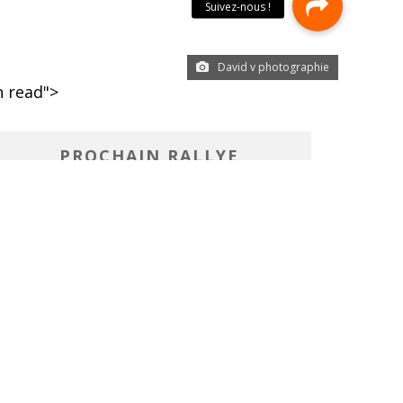
David v photographie
 read">
PROCHAIN RALLYE