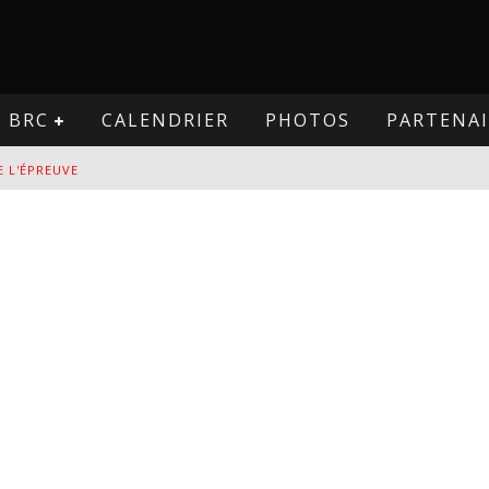
BRC
CALENDRIER
PHOTOS
PARTENAI
E L'ÉPREUVE
VE
PREUVE
VE