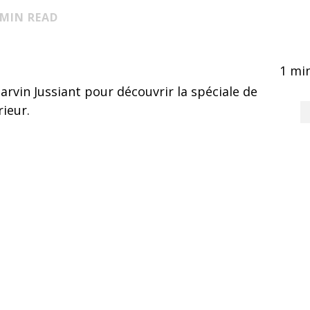
MIN READ
1
min
vin Jussiant pour découvrir la spéciale de
rieur.
 accepter les cookies
et activer ce contenu