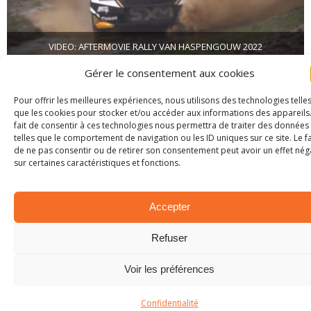
VIDEO: AFTERMOVIE RALLY VAN HASPENGOUW 2022
5 mars 2022
Gérer le consentement aux cookies
Pour offrir les meilleures expériences, nous utilisons des technologies telle
que les cookies pour stocker et/ou accéder aux informations des appareils.
fait de consentir à ces technologies nous permettra de traiter des données
LAISSER UN COMMENTAIRE
telles que le comportement de navigation ou les ID uniques sur ce site. Le fa
de ne pas consentir ou de retirer son consentement peut avoir un effet néga
sur certaines caractéristiques et fonctions.
Votre adresse e-mail ne sera pas publiée.
Commentaire
Accepter
Refuser
Voir les préférences
Confidentialité