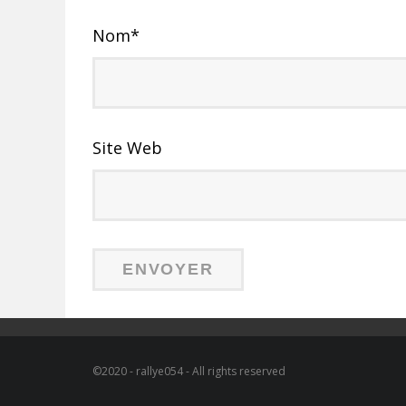
Nom
*
Site Web
©2020 - rallye054 - All rights reserved