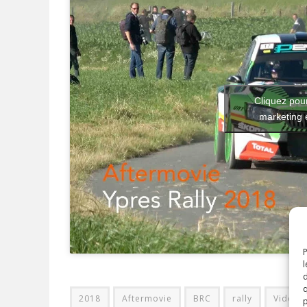
Cliquez pour
marketing 
P
l
d
q
2018
Aftermovie
BRC
rally
Vidéo
p