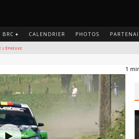
BRC
CALENDRIER
PHOTOS
PARTENAI
E L'ÉPREUVE
VE
1
min
PREUVE
VE