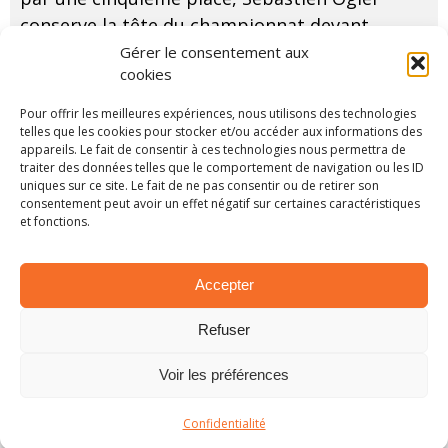
conserve la tête du championnat devant
Thierry Neuville. Le pilote belge reprend
Gérer le consentement aux
cookies
néanmoins 4 points au quadruple champion
d
...
LIRE PLUS...
Pour offrir les meilleures expériences, nous utilisons des technologies
telles que les cookies pour stocker et/ou accéder aux informations des
appareils. Le fait de consentir à ces technologies nous permettra de
traiter des données telles que le comportement de navigation ou les ID
uniques sur ce site. Le fait de ne pas consentir ou de retirer son
consentement peut avoir un effet négatif sur certaines caractéristiques
et fonctions.
Accepter
Refuser
Voir les préférences
Confidentialité