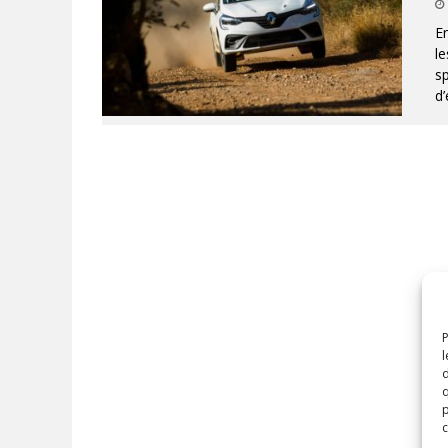
En
le
sp
d
P
l
d
q
p
c