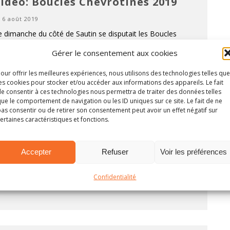
idéo: Boucles Chevrotines 2019
6 août 2019
 dimanche du côté de Sautin se disputait les Boucles
evrotines 2019. Retour sur cette belle édition avec notre
Gérer le consentement aux cookies
déo highlight. https://youtu.be/KZERJr5T6ZQ Par Simon F
...
IRE PLUS...
our offrir les meilleures expériences, nous utilisons des technologies telles que
es cookies pour stocker et/ou accéder aux informations des appareils. Le fait
e consentir à ces technologies nous permettra de traiter des données telles
ue le comportement de navigation ou les ID uniques sur ce site. Le fait de ne
as consentir ou de retirer son consentement peut avoir un effet négatif sur
idéo: Rallye Terre de Langres 2019
ertaines caractéristiques et fonctions.
23 juillet 2019
e week-end nous nous sommes rendu en France pour
Accepter
Refuser
Voir les préférences
couvrir le Rallye Terre de Langres. Retour sur cette édition
19 avec notre vidéo highlight.
Confidentialité
ttps://youtu.be/A17szBQhQbE Par Simon F
...
LIRE PLUS...