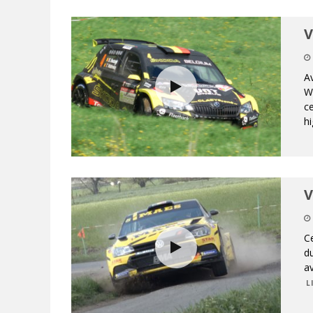
V
Av
Wa
c
hi
V
Ce
du
a
L