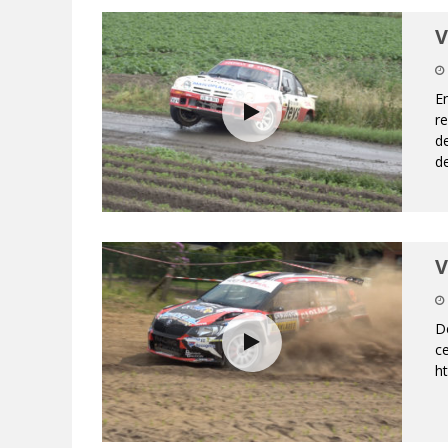
V
En
r
de
de
V
De
ce
h