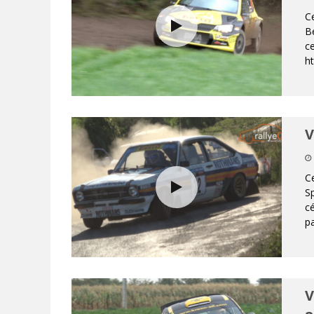
Ce
Be
ce
h
V
Ce
Sp
cé
pa
V