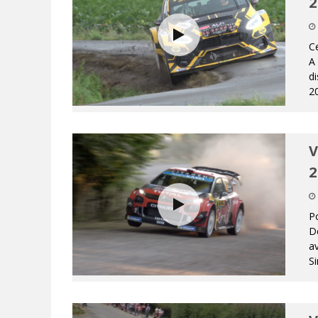
2
Ce
A
d
20
V
2
P
De
av
S