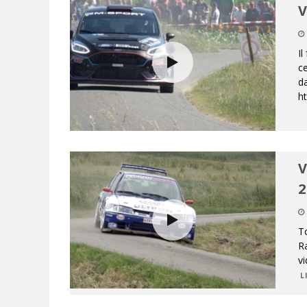
V
Il
ce
da
h
V
2
To
Ra
v
L