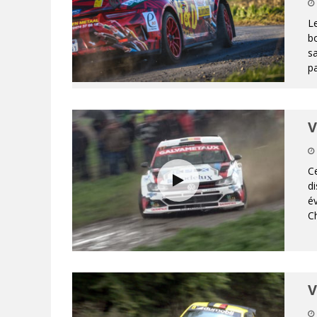
Le
bo
sa
pa
V
Ce
di
év
C
V