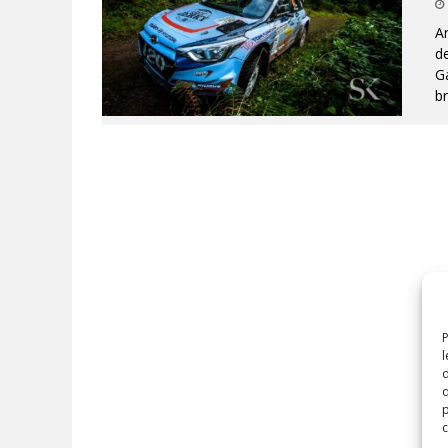
A
de
G
br
P
l
d
q
p
c