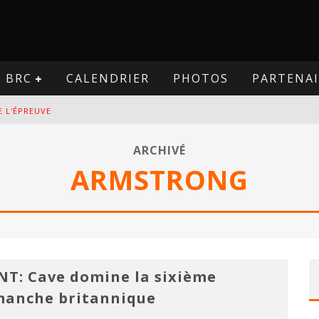
BRC
CALENDRIER
PHOTOS
PARTENAI
E L'ÉPREUVE
VE
ARCHIVÉ
ARMSTRONG
PREUVE
VE
NT: Cave domine la sixième
anche britannique