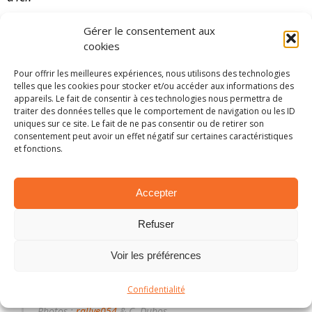
La sécurité est en effet au coeur des discussions
Gérer le consentement aux
depuis l’automne dernier. Le Royal Motor Club de
cookies
Huy a tenté d’aller au-delà des mesures actuelles.
Pour offrir les meilleures expériences, nous utilisons des technologies
Mais, force est de constater qu’il devient difficile
telles que les cookies pour stocker et/ou accéder aux informations des
appareils. Le fait de consentir à ces technologies nous permettra de
d’aller encore plus loin. C’est pourquoi,
traiter des données telles que le comportement de navigation ou les ID
l’organisation d’une épreuve historique et de
uniques sur ce site. Le fait de ne pas consentir ou de retirer son
consentement peut avoir un effet négatif sur certaines caractéristiques
régularité semble être la solution. Les vitesses y
et fonctions.
seront moins élevées, la météo sera moins
capricieuse au mois de mai et les enjeux y seront
Accepter
bien moins importants. Il faut juste l’accepter,
car cela évite plus que certainement au Rallye du
Refuser
Condroz de rejoindre la liste des épreuves
emblématiques disparues.
Voir les préférences
Par Simon F
Confidentialité
Photos :
rallye054
& C. Dubos