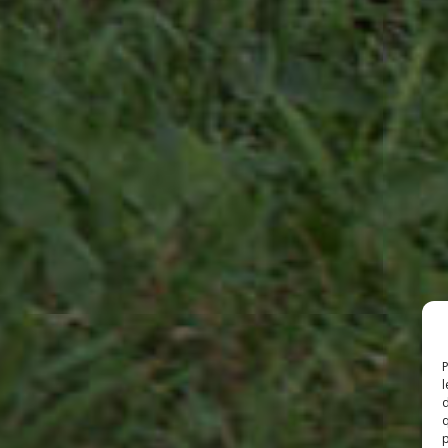
P
l
d
q
p