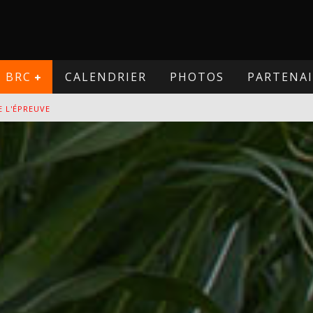
BRC
CALENDRIER
PHOTOS
PARTENAI
VE
PREUVE
VE
E L'ÉPREUVE