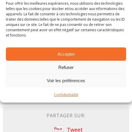
temps du dernier chrono seront récompensés
Pour offrir les meilleures expériences, nous utilisons des technologies
telles que les cookies pour stocker et/ou accéder aux informations des
avec 3, 2 et 1 points. Il est également à noter
appareils. Le fait de consentir à ces technologies nous permettra de
qu’au niveau du calendrier deux changements
traiter des données telles que le comportement de navigation ou les ID
uniques sur ce site. Le fait de ne pas consentir ou de retirer son
sont à souligner. L’AAROVA se déroulera le
consentement peut avoir un effet négatif sur certaines caractéristiques
samedi 24 aout alors que le Spa Rally se
et fonctions.
disputera le samedi 30 novembre et le dimanche
1er décembre.
Accepter
Par Simon F
Refuser
Photos :
rallye054
Voir les préférences
Décembre 2023
En bref
News Rallye
Confidentialité
PARTAGER SUR:
Tweet