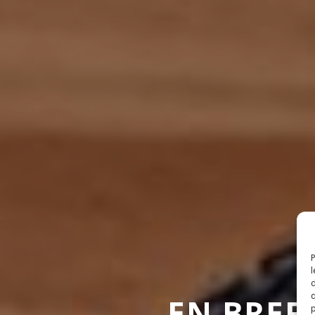
P
l
d
q
EN BREF:
p