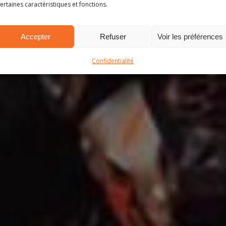
ertaines caractéristiques et fonctions.
SEMAINE
Accepter
Refuser
Voir les préférences
28 mars 2022
Confidentialité