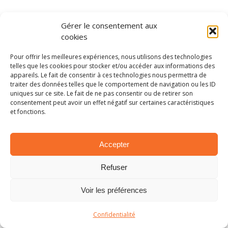
Nouveau problème pour Stouf. Maes l’emporte
Gérer le consentement aux
Alors qu’il dominait largement la catégorie
cookies
Historic, Stefaan Stouf était contraint de
Pour offrir les meilleures expériences, nous utilisons des technologies
renoncer, une nouvelle fois trahi par sa
telles que les cookies pour stocker et/ou accéder aux informations des
mécanique. Se retrouvant alors esseulé en
appareils. Le fait de consentir à ces technologies nous permettra de
traiter des données telles que le comportement de navigation ou les ID
première position, Robin Maes remporte sa
uniques sur ce site. Le fait de ne pas consentir ou de retirer son
deuxième victoire de la saison et en profite pour
consentement peut avoir un effet négatif sur certaines caractéristiques
et fonctions.
reprendre la tête au championnat.
Largué à plus d’une minute et demie, le local
Accepter
Rainer Hermann n’aura rien su faire pour contrer
le pilote BMW. Il termine donc deuxième en
Refuser
devançant Jochen Platton. Ce dernier profitant
Voir les préférences
pour de l’abandon de Stefaan Prinzie, à
seulement 2 kilomètres de la fin, pour grimper
Confidentialité
sur le podium.