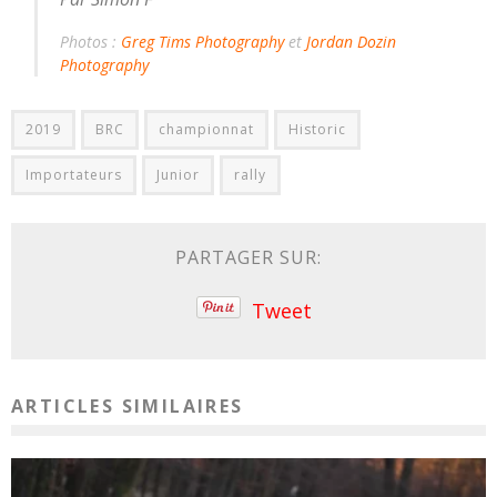
Photos :
Greg Tims Photography
et
Jordan Dozin
Photography
2019
BRC
championnat
Historic
Importateurs
Junior
rally
PARTAGER SUR:
Tweet
ARTICLES SIMILAIRES