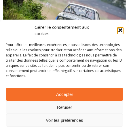
Gérer le consentement aux
cookies
Pour offrir les meilleures expériences, nous utilisons des technologies
telles que les cookies pour stocker et/ou accéder aux informations des
appareils. Le fait de consentir à ces technologies nous permettra de
traiter des données telles que le comportement de navigation ou les ID
uniques sur ce site. Le fait de ne pas consentir ou de retirer son
© Jordan Dozin Photography
consentement peut avoir un effet négatif sur certaines caractéristiques
et fonctions.
Enfin en Historic Belgian Rally Championship,
Dirk Deveux continue de revenir sur Arthur
Accepter
Kerkhove. Toujours au sommet de la hiérarchie,
le pilote Ford est désormais sous la menace du
Refuser
premier cité. Celui-ci, ne comptant plus que 4
points de retard sur la première place du
Voir les préférences
championnat.