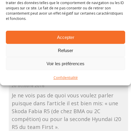
19 octobre 2016
traiter des données telles que le comportement de navigation ou les ID
uniques sur ce site. Le fait de ne pas consentir ou de retirer son
Il faudrait aller au bon infos, avant d’écrit des
consentement peut avoir un effet négatif sur certaines caractéristiques
BËTISES, FIRTS n’a plus de Skoda. Ils aurai
et fonctions.
racheté 3 caisses I20R5.
Accepter
RÉPONDRE
Refuser
Voir les préférences
SimonF@054
Confidentialité
20 octobre 2016
Je ne vois pas de quoi vous voulez parler
puisque dans l’article il est bien mis: « une
Skoda Fabia R5 (de chez BMA ou 2C
compétion) ou pour la seconde Hyundai i20
R5 du team First ».