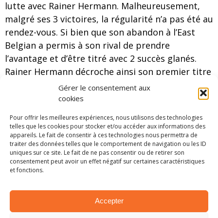
lutte avec Rainer Hermann. Malheureusement,
malgré ses 3 victoires, la régularité n’a pas été au
rendez-vous. Si bien que son abandon à l’East
Belgian a permis à son rival de prendre
l’avantage et d’être titré avec 2 succès glanés.
Rainer Hermann décroche ainsi son premier titre
en HBRC.
Gérer le consentement aux
cookies
Spelmans , au bout du suspense
Pour offrir les meilleures expériences, nous utilisons des technologies
Enfin, dans le championnat réservé aux
telles que les cookies pour stocker et/ou accéder aux informations des
amateurs, la lutte a été belle. Deux hommes ont
appareils. Le fait de consentir à ces technologies nous permettra de
traiter des données telles que le comportement de navigation ou les ID
en effet rondement mener leur campagne.
uniques sur ce site. Le fait de ne pas consentir ou de retirer son
Christiaan Spelmans et Laurent Vanton ont
consentement peut avoir un effet négatif sur certaines caractéristiques
et fonctions.
dominé le reste de leurs adversaires en
s’installant sur le podium à chacune de leurs
apparitions. C’est ainsi qu’à Spa, ils se
Accepter
retrouvaient avec l’envie commune de s’imposer