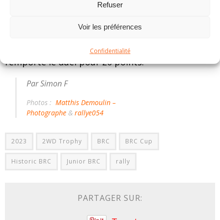
Refuser
pour glaner la couronne. Mais, alors que le duel
battait son plein, Vanton devait en rester là.
Voir les préférences
Spelmans se dirigeait dès lors vers un titre de
champion 2WD Trophy mérité. Le pilote Renault
Confidentialité
remporte le duel pour 20 points.
Par Simon F
Photos :
Matthis Demoulin –
Photographe
&
rallye054
2023
2WD Trophy
BRC
BRC Cup
Historic BRC
Junior BRC
rally
PARTAGER SUR: