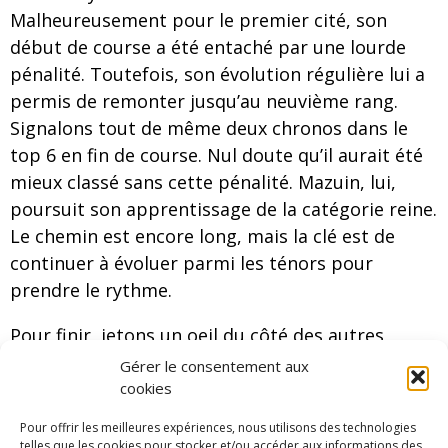
Malheureusement pour le premier cité, son
début de course a été entaché par une lourde
pénalité. Toutefois, son évolution régulière lui a
permis de remonter jusqu’au neuvième rang.
Signalons tout de même deux chronos dans le
top 6 en fin de course. Nul doute qu’il aurait été
mieux classé sans cette pénalité. Mazuin, lui,
poursuit son apprentissage de la catégorie reine.
Le chemin est encore long, mais la clé est de
continuer à évoluer parmi les ténors pour
prendre le rythme.
Pour finir, jetons un oeil du côté des autres
catégories. Commençons du côté de la Stellantis
Gérer le consentement aux
Rally Cup où Marijan Griebels s’est imposé face à
cookies
William Wagner. En Junior, la victoire revient à
Pour offrir les meilleures expériences, nous utilisons des technologies
Tom Heindrichs, demi-frère d’un certain Thierry
telles que les cookies pour stocker et/ou accéder aux informations des