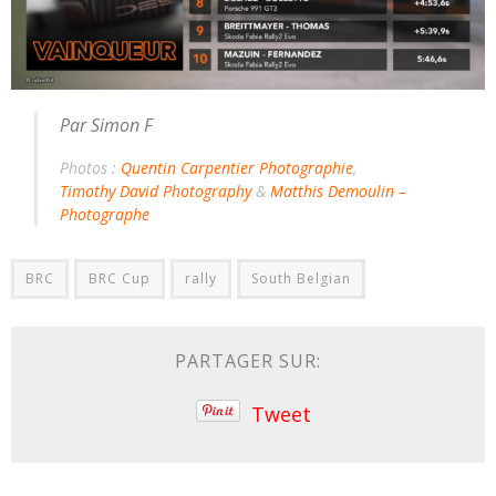
Par Simon F
Photos :
Quentin Carpentier Photographie
,
Timothy David Photography
&
Matthis Demoulin –
Photographe
BRC
BRC Cup
rally
South Belgian
PARTAGER SUR:
Tweet