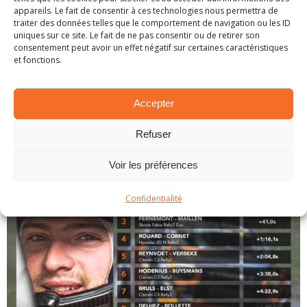
appareils. Le fait de consentir à ces technologies nous permettra de
Neuville. En ce qui concerne les bavaroises,
traiter des données telles que le comportement de navigation ou les ID
Francky Boulot s’offre les lauriers en M-Cup. Chez
uniques sur ce site. Le fait de ne pas consentir ou de retirer son
consentement peut avoir un effet négatif sur certaines caractéristiques
les anciennes, c’est Sébastien Incardona qui
et fonctions.
s’impose. Enfin, en 2WD Trophy, Laurent Mottet
a largement mené la compétition après
Accepter
l’abandon de Thomas Delrez.
Refuser
Classement
Voir les préférences
Confidentialité