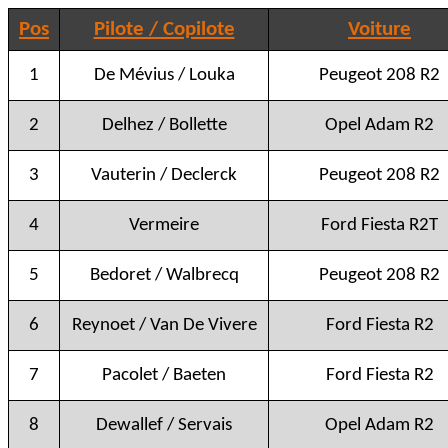
Pos
Pilote / Copilote
Voiture
1
De Mévius / Louka
Peugeot 208 R2
2
Delhez / Bollette
Opel Adam R2
3
Vauterin / Declerck
Peugeot 208 R2
4
Vermeire
Ford Fiesta R2T
5
Bedoret / Walbrecq
Peugeot 208 R2
6
Reynoet / Van De Vivere
Ford Fiesta R2
7
Pacolet / Baeten
Ford Fiesta R2
8
Dewallef / Servais
Opel Adam R2