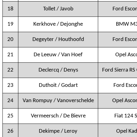
18
Tollet / Javob
Ford Escor
19
Kerkhove / Dejonghe
BMW M3
20
Degeyter / Houthoofd
Ford Escor
21
De Leeuw / Van Hoef
Opel Asc
22
Declercq / Denys
Ford Sierra RS
23
Duthoit / Godart
Ford Esco
24
Van Rompuy / Vanoverschelde
Opel Asco
25
Vermeersch / De Bievre
Fiat 124 
26
Dekimpe / Leroy
Opel Kad