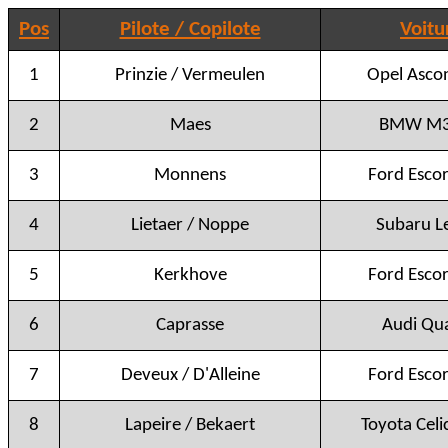
Pos
Pilote / Copilote
Voitu
1
Prinzie / Vermeulen
Opel Asco
2
Maes
BMW M3
3
Monnens
Ford Escor
4
Lietaer / Noppe
Subaru L
5
Kerkhove
Ford Escor
6
Caprasse
Audi Qu
7
Deveux / D'Alleine
Ford Escor
8
Lapeire / Bekaert
Toyota Cel