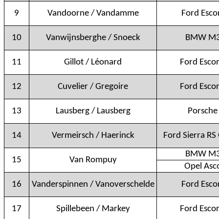
9
Vandoorne / Vandamme
Ford Esco
10
Vanwijnsberghe / Snoeck
BMW M3
11
Gillot / Léonard
Ford Escor
12
Cuvelier / Gregoire
Ford Escor
13
Lausberg / Lausberg
Porsche
14
Vermeirsch / Haerinck
Ford Sierra RS
BMW M3
15
Van Rompuy
Opel Asc
16
Vanderspinnen / Vanoverschelde
Ford Esco
17
Spillebeen / Markey
Ford Escor