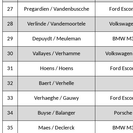
27
Pregardien / Vandenbuscche
Ford Escor
28
Verlinde / Vandemoortele
Volkswage
29
Depuydt / Meuleman
BMW M3
30
Vallayes / Verhamme
Volkswagen 
31
Hoens / Hoens
Ford Esco
32
Baert / Verhelle
33
Verhaeghe / Gauwy
Ford Esco
34
Buyse / Balanger
Porsche
35
Maes / Declerck
BMW M3